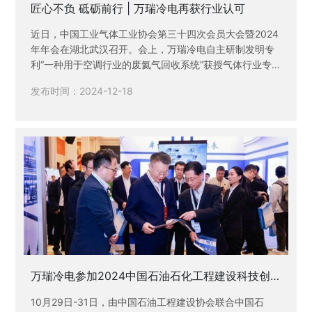
匠心不负 砥砺前行 | 万瑞冷电再获行业认可
近日，中国工业气体工业协会第三十四次会员大会暨2024
年年会在湖北武汉召开。会上，万瑞冷电自主研制发明专
利“一种用于空调行业的废氦气回收系统”获授气体行业专
利金奖，标志着公司专注氦气提取、纯化、液化及回收技
发布时间：2024-12-18
术研究开发，取得了新的成绩。作为基础型专利，此次获
奖专利（专利号:ZL 201310284522.4）是公司研发技术
团队历经多年攻关的重要创新成果，公开了一种用于空调
行业的废氦气回收系统，突破了本领域关键性、共性的技
术难题，具有能耗低、性价比高、安全性好和自动化程度
高等特点，兼具经济效益与社会效益。
万瑞冷电参加2024中国石油石化工程建设科技创
新大会暨绿色转型与数智赋能高质量发展论坛
10月29日-31日，由中国石油工程建设协会联合中国石