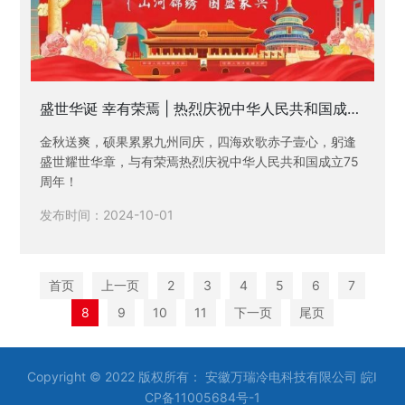
盛世华诞 幸有荣焉 | 热烈庆祝中华人民共和国成立
75周年！
金秋送爽，硕果累累九州同庆，四海欢歌赤子壹心，躬逢
盛世耀世华章，与有荣焉热烈庆祝中华人民共和国成立75
周年！
发布时间：2024-10-01
首页
上一页
2
3
4
5
6
7
8
9
10
11
下一页
尾页
Copyright © 2022 版权所有： 安徽万瑞冷电科技有限公司
皖I
CP备11005684号-1