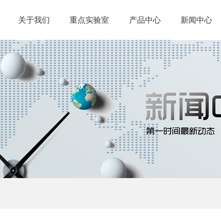
关于我们
重点实验室
产品中心
新闻中心