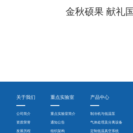
金秋硕果 献礼
关于我们
重点实验室
产品中心
公司简介
重点实验室简介
制冷机与低温泵
资质荣誉
通知公告
气体处理及分离设备
发展历程
组织架构
定制低温真空系统